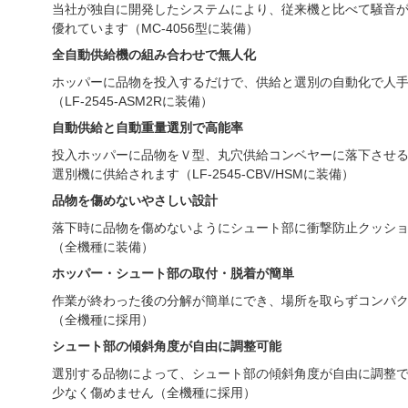
当社が独自に開発したシステムにより、従来機と比べて騒音
優れています（MC-4056型に装備）
全自動供給機の組み合わせで無人化
ホッパーに品物を投入するだけで、供給と選別の自動化で人
（LF-2545-ASM2Rに装備）
自動供給と自動重量選別で高能率
投入ホッパーに品物をＶ型、丸穴供給コンベヤーに落下させ
選別機に供給されます（LF-2545-CBV/HSMに装備）
品物を傷めないやさしい設計
落下時に品物を傷めないようにシュート部に衝撃防止クッシ
（全機種に装備）
ホッパー・シュート部の取付・脱着が簡単
作業が終わった後の分解が簡単にでき、場所を取らずコンパ
（全機種に採用）
シュート部の傾斜角度が自由に調整可能
選別する品物によって、シュート部の傾斜角度が自由に調整
少なく傷めません（全機種に採用）