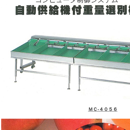
ＭＣ-４０５６