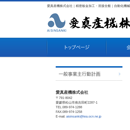
愛真産機株式会社｜精密板金加工・溶接全般｜自動化機械
トップページ
一般事業主行動計画
愛真産機株式会社
〒791-8042
愛媛県松山市南吉田町2287-1
TEL.089-974-1288
FAX.089-974-1258
E-mail.
aisinsanki@tea.ocn.ne.jp