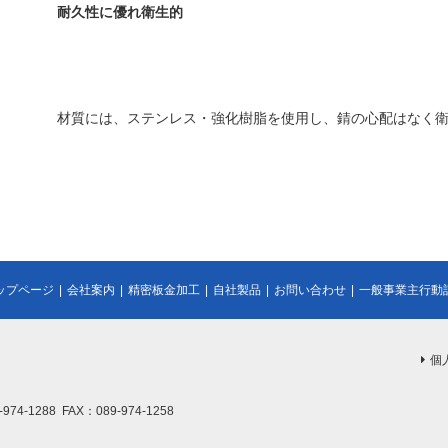
耐久性に優れ衛生的
材質には、ステンレス・強化樹脂を使用し、錆の心配はなく
ップページ
|
会社案内
|
精密板金加工
|
自社製品
|
お問い合わせ
|
一般事業主行動
個
4-1288 FAX：089-974-1258